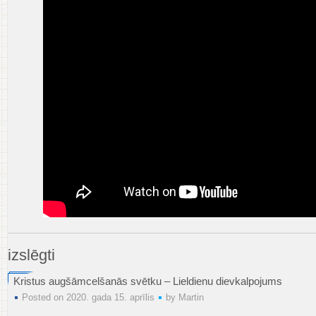
Bīskapa
izslēgti
Eināra
Alpes
Kristus augšāmcelšanās svētku – Lieldienu dievkalpojums
sveiciens
Posted on 2020. gada 15. aprīlis
by
Martin
2020.
gada