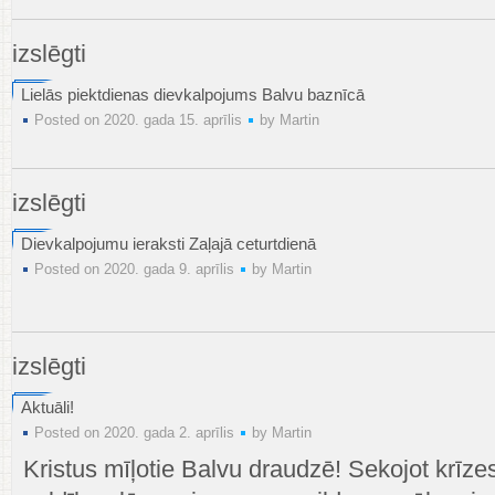
Lieldienās
Kristus
izslēgti
augšāmcelšanās
svētku
Lielās piektdienas dievkalpojums Balvu baznīcā
–
Posted on 2020. gada 15. aprīlis
by
Martin
Lieldienu
dievkalpojums
Lielās
izslēgti
piektdienas
dievkalpojums
Dievkalpojumu ieraksti Zaļajā ceturtdienā
Balvu
Posted on 2020. gada 9. aprīlis
by
Martin
baznīcā
Dievkalpojumu
izslēgti
ieraksti
Zaļajā
Aktuāli!
ceturtdienā
Posted on 2020. gada 2. aprīlis
by
Martin
Kristus mīļotie Balvu draudzē! Sekojot krī