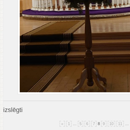
Dievkalpojumi
izslēgti
Balvu
baznīcā
2019
«
1
…
5
6
7
8
9
10
11
…
gada