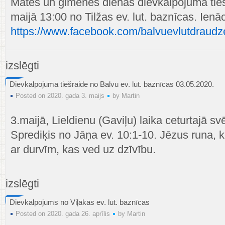
Mātes un ģimenes dienas dievkalpojuma tieš
maijā 13:00 no Tilžas ev. lut. baznīcas. Ienā
https://www.facebook.com/balvuevlutdraudz
Mātes
izslēgti
un
ģimenes
Dievkalpojuma tiešraide no Balvu ev. lut. baznīcas 03.05.2020.
dienas
Posted on 2020. gada 3. maijs
by
Martin
dievkalpojums
3.maijā, Lieldienu (Gaviļu) laika ceturtajā sv
Sprediķis no Jāņa ev. 10:1-10. Jēzus runa, k
ar durvīm, kas ved uz dzīvību.
Dievkalpojuma
izslēgti
tiešraide
no
Dievkalpojums no Viļakas ev. lut. baznīcas
Balvu
Posted on 2020. gada 26. aprīlis
by
Martin
ev.
lut.