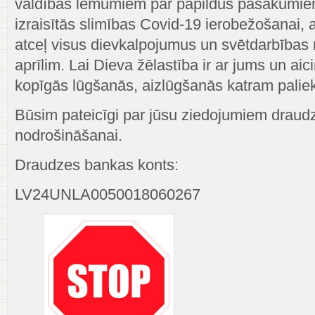
valdības lēmumiem par papildus pasākumie
izraisītās slimības Covid-19 ierobežošanai, a
atceļ visus dievkalpojumus un svētdarbības n
aprīlim. Lai Dieva žēlastība ir ar jums un ai
kopīgās lūgšanās, aizlūgšanās katram palie
Būsim pateicīgi par jūsu ziedojumiem draud
nodrošināšanai.
Draudzes bankas konts:
LV24UNLA0050018060267