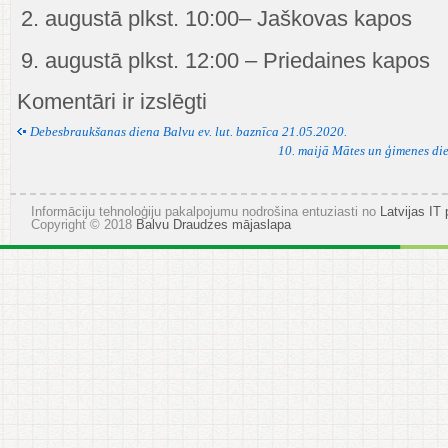
2. augustā plkst. 10:00– Jaškovas kapos
9. augustā plkst. 12:00 – Priedaines kapos
KAPUSVĒTKU
Komentāri ir izslēgti
SARAKSTS
BALVU,
Debesbraukšanas diena Balvu ev. lut. baznīca 21.05.2020.
TILŽAS,
10. maijā Mātes un ģimenes die
VIĻAKAS,
KĀRSAVAS
EV.
Informāciju tehnoloģiju pakalpojumu nodrošina entuziasti no
Latvijas IT 
LUT.
Copyright © 2018
Balvu Draudzes mājaslapa
DRAUDZĒS
2020