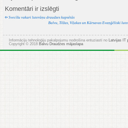
Dievkalpojumi
Komentāri ir izslēgti
luterāņu
draudzēm
Svecīšu vakari luterāņu draudzes kapsētās
Balvu, Tilžas, Viļakas un Kārsavas Evaņģēliski lut
Informāciju tehnoloģiju pakalpojumu nodrošina entuziasti no
Latvijas IT 
Copyright © 2018
Balvu Draudzes mājaslapa