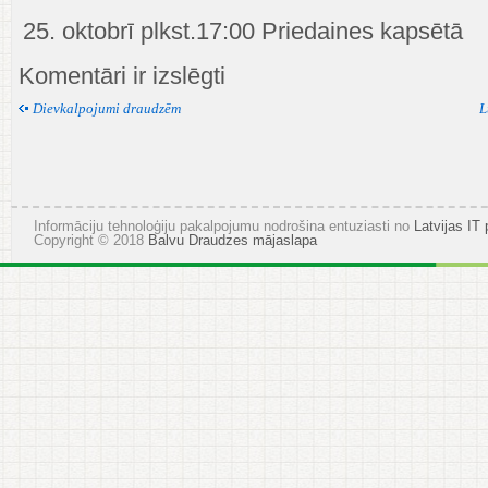
25. oktobrī plkst.17:00 Priedaines kapsētā
Balvu,
Komentāri ir izslēgti
Tilžas,
Viļakas
Dievkalpojumi draudzēm
L
un
Kārsavas
Evaņģēliski
luterisko
draudžu
Svecīšu
Informāciju tehnoloģiju pakalpojumu nodrošina entuziasti no
Latvijas IT 
vakari
Copyright © 2018
Balvu Draudzes mājaslapa
2025.
gadā