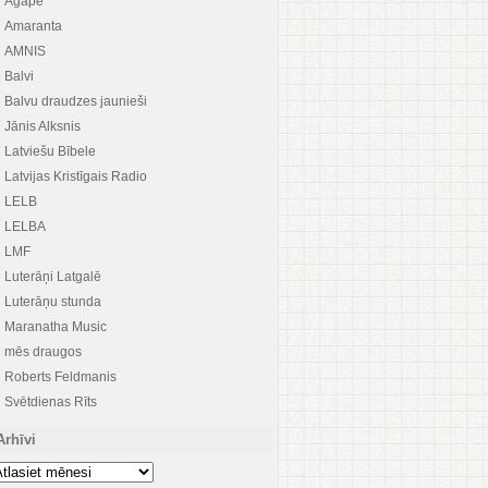
Agape
Amaranta
AMNIS
Balvi
Balvu draudzes jaunieši
Jānis Alksnis
Latviešu Bībele
Latvijas Kristīgais Radio
LELB
LELBA
LMF
Luterāņi Latgalē
Luterāņu stunda
Maranatha Music
mēs draugos
Roberts Feldmanis
Svētdienas Rīts
Arhīvi
hīvi