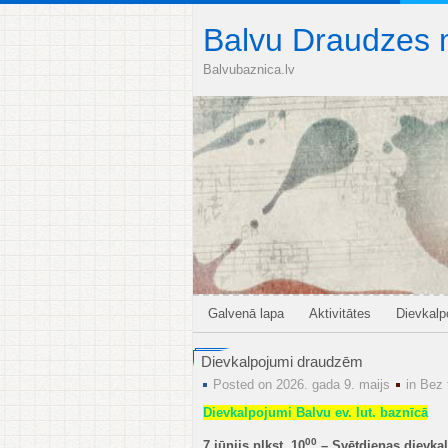
Balvu Draudzes 
Balvubaznica.lv
Galvenā lapa
Aktivitātes
Dievkal
Dievkalpojumi draudzēm
Posted on 2026. gada 9. maijs
in
Bez 
Dievkalpojumi Balvu ev. lut. baznīcā
00
7.jūnijs plkst. 10
– Svētdienas dievka