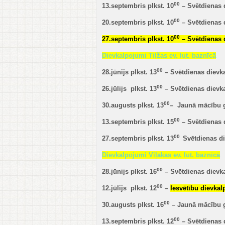
00
13.septembris plkst. 10
– Svētdienas 
00
20.septembris plkst. 10
– Svētdienas 
00
27.septembris plkst. 10
– Svētdienas 
Dievkalpojumi Tilžas ev. lut. baznīcā
00
28.jūnijs plkst. 13
– Svētdienas dievk
00
26.jūlijs plkst. 13
– Svētdienas dievk
00
30.augusts plkst. 13
– Jaunā mācību 
00
13.septembris plkst. 15
– Svētdienas 
00
27.septembris plkst. 13
Svētdienas d
Dievkalpojumi Viļakas ev. lut. baznīcā
00
28.jūnijs plkst. 16
– Svētdienas dievk
00
12.jūlijs plkst. 12
–
Iesvētību dievka
00
30.augusts plkst. 16
– Jaunā mācību 
00
13.septembris plkst. 12
– Svētdienas 