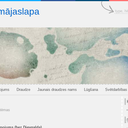
mājaslapa
pojums
Draudze
Jaunais draudzes nams
Lūgšana
Svētdarbības
tēmas
lpojums (bez Dievgalda)