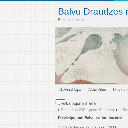
Balvu Draudzes 
Balvubaznica.lv
Galvenā lapa
Aktivitātes
Dievkal
Dievkalpojumi martā
Posted on 2021. gada 10. marts
in
Be
Dievkalpojumi Balvu ev. lut. baznīcā
7. martā dievkalpojums plkst. 10:00