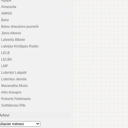
Agape
Amaranta
AMNIS
Balvi
Balvu draudzes jaunieši
Jānis Alksnis
Latviešu Bībele
Latvijas Kristīgais Radio
LELB
LELBA
LMF
Luterāņi Latgalē
Luterāņu stunda
Maranatha Music
mēs draugos
Roberts Feldmanis
Svētdienas Rīts
Arhīvi
hīvi