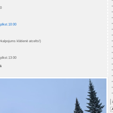
00
plkst.10:00
kalpojums klātienē atcelts!)
plkst.13:00
ā
Ar