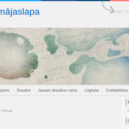
mājaslapa
pojums
Draudze
Jaunais draudzes nams
Lūgšana
Svētdarbības
z tēmas