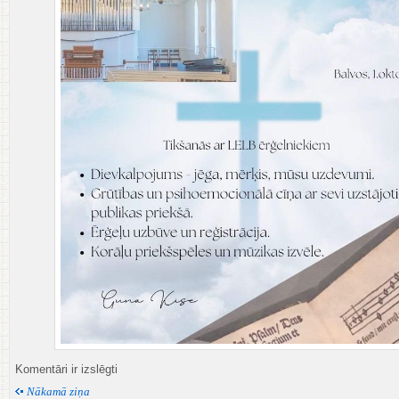
Ērģelnieku
Komentāri ir izslēgti
salidojums
Nākamā ziņa
Balvos