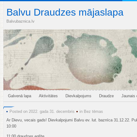
Balvu Draudzes mājaslapa
Balvubaznica.lv
Galvenā lapa
Aktivitātes
Dievkalpojums
Draudze
Jaunais
Posted on 2022. gada 31. decembris
in
Bez tēmas
Ar Dievu, vecais gads! Dievkalpojumi Balvu ev. lut. baznīca 31.12.22. Pu
10:00
11:00 draudzes eglīte.