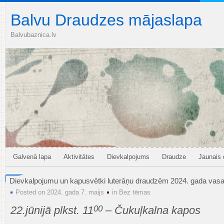
Balvu Draudzes mājaslapa
Balvubaznica.lv
Galvenā lapa
Aktivitātes
Dievkalpojums
Draudze
Jaunais
Dievkalpojumu un kapusvētki luterāņu draudzēm 2024. gada vasa
Posted on 2024. gada 7. maijs
in
Bez tēmas
00
22.jūnijā plkst. 11
– Čukuļkalna kapos