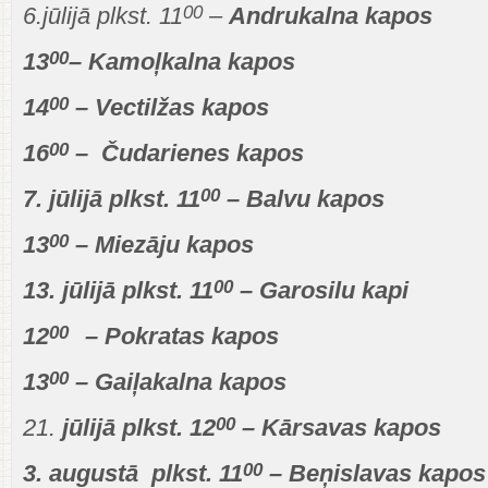
00
6.jūlijā plkst. 11
–
Andrukalna kapos
00
13
– Kamoļkalna kapos
00
14
– Vectilžas kapos
00
16
– Čudarienes kapos
00
7. jūlijā plkst. 11
– Balvu kapos
00
13
– Miezāju kapos
00
13. jūlijā plkst. 11
–
Garosilu kapi
00
12
– Pokratas kapos
00
13
– Gaiļakalna kapos
00
21.
jūlijā plkst. 12
– Kārsavas kapos
00
3. augustā plkst. 11
– Beņislavas kapo