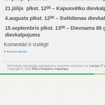
00
21.jūlijs plkst. 12
– Kapusvētku dievka
00
4.augusts plkst. 12
– Svētdienas dievka
00
15.septembris plkst. 13
– Dievnama 85 g
dievkalpojums
Dievkalpojumu
Komentāri ir izslēgti
un
kapusvētki
Iesvētes mācība
luterāņu
draudzēm
2024.
Informāciju tehnoloģiju pakalpojumu nodrošina entuziasti no
Latvijas IT 
gada
Copyright © 2018
Balvu Draudzes mājaslapa
vasarā