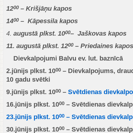
00
12
– Krišjāņu kapos
00
14
– Kāpessila kapos
00
4.
augustā plkst. 10
– Jaškovas kapos
00
11. augustā plkst. 12
– Priedaines kapo
Dievkalpojumi Balvu ev. lut. baznīcā
00
2.jūnijs plkst. 10
– Dievkalpojums, drau
10 gadu svētki
00
9.jūnijs plkst. 10
–
Svētdienas dievkalp
00
16.jūnijs plkst. 10
– Svētdienas dievkal
00
23.jūnijs plkst. 10
– Svētdienas dievkal
00
30.jūnijs plkst. 10
– Svētdienas dievkal