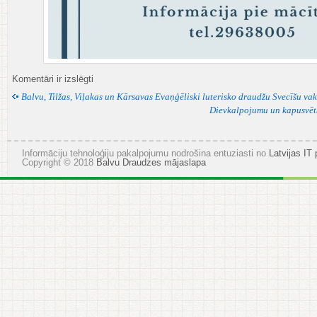
Iesvētes
Komentāri ir izslēgti
mācība
Balvu, Tilžas, Viļakas un Kārsavas Evaņģēliski luterisko draudžu Svecīšu va
Dievkalpojumu un kapusvēt
Informāciju tehnoloģiju pakalpojumu nodrošina entuziasti no
Latvijas IT 
Copyright © 2018
Balvu Draudzes mājaslapa