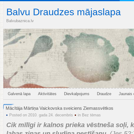
Balvu Draudzes mājaslapa
Balvubaznica.lv
Galvenā lapa
Aktivitātes
Dievkalpojums
Draudze
Jaunais
Mācītāja Mārtiņa Vaickovska sveiciens Ziemassvētkos
Posted on 2010. gada 24. decembris
in
Bez tēmas
Cik mīlīgi ir kalnos prieka vēstneša soļi, 
labas ziņas un sludina pestīšanu.
(Jes.52: