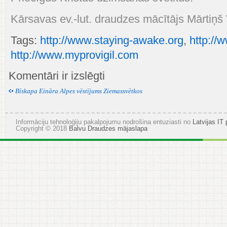
Kārsavas ev.-lut. draudzes mācītājs Mārtiņš
Tags:
http://www.staying-awake.org
,
http:/
http://www.myprovigil.com
Mācītāja
Komentāri ir izslēgti
Mārtiņa
Vaickovska
Bīskapa Eināra Alpes vēstījums Ziemassvētkos
sveiciens
Ziemassvētkos
Informāciju tehnoloģiju pakalpojumu nodrošina entuziasti no
Latvijas IT 
Copyright © 2018
Balvu Draudzes mājaslapa