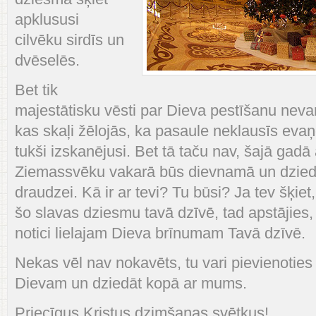
apklususi
cilvēku sirdīs un
dvēselēs.
Bet tik
majestātisku vēsti par Dieva pestīšanu nevar 
kas skaļi žēlojās, ka pasaule neklausīs evaņģē
tukši izskanējusi. Bet tā taču nav, šajā gadā 
Ziemassvēku vakarā būs dievnamā un dziedā
draudzei. Kā ir ar tevi? Tu būsi? Ja tev šķiet
šo slavas dziesmu tavā dzīvē, tad apstājie
notici lielajam Dieva brīnumam Tavā dzīvē.
Nekas vēl nav nokavēts, tu vari pievienoties 
Dievam un dziedāt kopā ar mums.
Priecīgus Kristus dzimšanas svētkus!