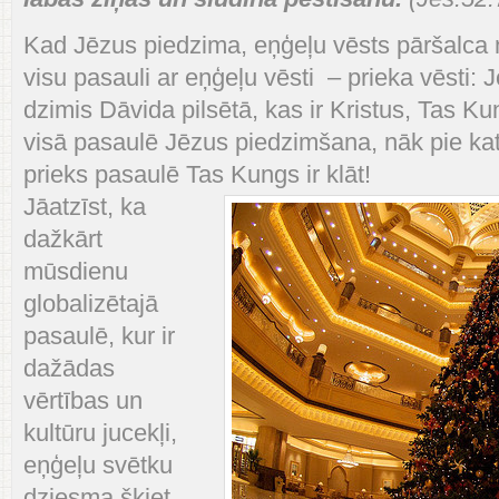
Kad Jēzus piedzima, eņģeļu vēsts pāršalca 
visu pasauli ar eņģeļu vēsti – prieka vēsti: 
dzimis Dāvida pilsētā, kas ir Kristus, Tas K
visā pasaulē Jēzus piedzimšana, nāk pie ka
prieks pasaulē Tas Kungs ir klāt!
Jāatzīst, ka
dažkārt
mūsdienu
globalizētajā
pasaulē, kur ir
dažādas
vērtības un
kultūru jucekļi,
eņģeļu svētku
dziesma šķiet