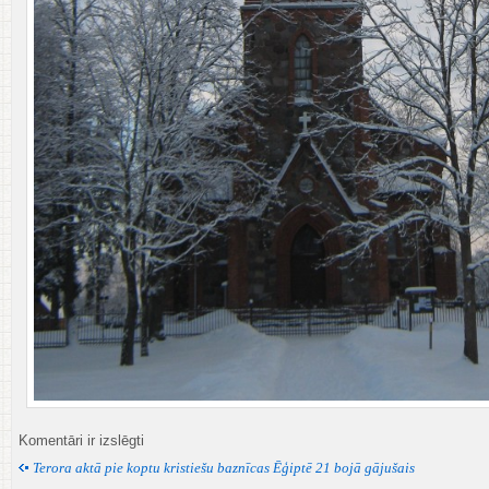
Priecīgus
Komentāri ir izslēgti
Ziemassvētkus
Terora aktā pie koptu kristiešu baznīcas Ēģiptē 21 bojā gājušais
un