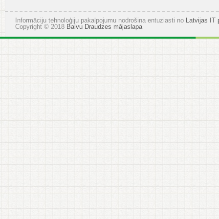
laimīgu
Jauno
2011
Informāciju tehnoloģiju pakalpojumu nodrošina entuziasti no
Latvijas IT 
Copyright © 2018
Balvu Draudzes mājaslapa
gadu!!!