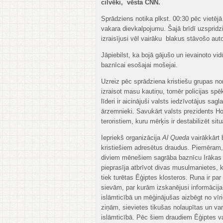
cilvēki, vēsta CNN.
Sprādziens notika plkst. 00:30 pēc vietējā
vakara dievkalpojumu. Šajā brīdī uzspridz
izraisījusi vēl vairāku blakus stāvošo au
Jāpiebilst, ka bojā gājušo un ievainoto vidū
baznīcai esošajai mošejai.
Uzreiz pēc sprādziena kristiešu grupas 
izraisot masu kautiņu, tomēr policijas spēki
līderi ir aicinājuši valsts iedzīvotājus sag
ārzemnieki. Savukārt valsts prezidents Ho
teroristiem, kuru mērķis ir destabilizēt sit
Iepriekš organizācija
Al Queda
vairākkārt b
kristiešiem adresētus draudus. Piemēram, 
diviem mēnešiem sagrāba baznīcu Irākas 
pieprasīja atbrīvot divas musulmanietes, k
tiek turētas Ēģiptes klosteros. Runa ir par
sievām, par kurām izskanējusi informācija
islāmticībā un mēģinājušas aizbēgt no vī
ziņām, sievietes tikušas nolaupītas un va
islāmticībā. Pēc šiem draudiem Ēģiptes va