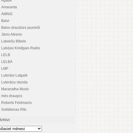
Agape
Amaranta
AMNIS
Balvi
Balvu draudzes jaunieši
Jānis Alksnis
Latviešu Bībele
Latvijas Kristīgais Radio
LELB
LELBA
LMF
Luterāņi Latgalē
Luterāņu stunda
Maranatha Music
mēs draugos
Roberts Feldmanis
Svētdienas Rīts
Arhīvi
hīvi