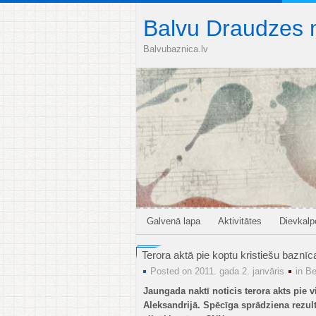
Balvu Draudzes 
Balvubaznica.lv
Galvenā lapa
Aktivitātes
Dievkal
Terora aktā pie koptu kristiešu baznīc
Posted on 2011. gada 2. janvāris
in
Be
Jaungada naktī noticis terora akts pie v
Aleksandrijā. Spēcīga sprādziena rezul