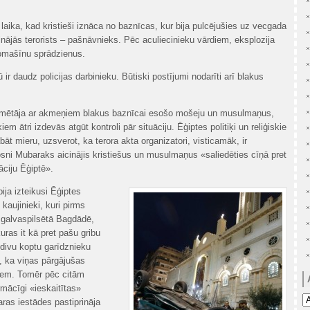
 laika, kad kristieši iznāca no baznīcas, kur bija pulcējušies uz vecgada
inājās terorists – pašnāvnieks. Pēc aculiecinieku vārdiem, eksplozija
tomašīnu sprādzienus.
 ir daudz policijas darbinieku. Būtiski postījumi nodarīti arī blakus
nomētāja ar akmeņiem blakus baznīcai esošo mošeju un musulmaņus,
em ātri izdevās atgūt kontroli pār situāciju. Ēģiptes politiķi un reliģiskie
labāt mieru, uzsverot, ka terora akta organizatori, visticamāk, ir
sni Mubaraks aicinājis kristiešus un musulmaņus «saliedēties cīņā pret
uāciju Ēģiptē».
ija izteikusi Ēģiptes
kaujinieki, kuri pirms
galvaspilsētā Bagdādē,
uras it kā pret pašu gribu
 divu koptu garīdznieku
, ka viņas pārgājušas
riem. Tomēr pēc citām
rmācīgi «ieskaitītas»
Ar
ras iestādes pastiprināja