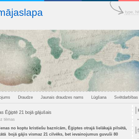
mājaslapa
pojums
Draudze
Jaunais draudzes nams
Lūgšana
Svētdarbības
as Ēģiptē 21 bojā gājušais
z tēmas
ienas no koptu kristiešu baznīcām, Ēģiptes otrajā lielākajā pilsētā,
tātā bojā gājis vismaz 21 cilvēks, bet ievainojumus guvuši 80