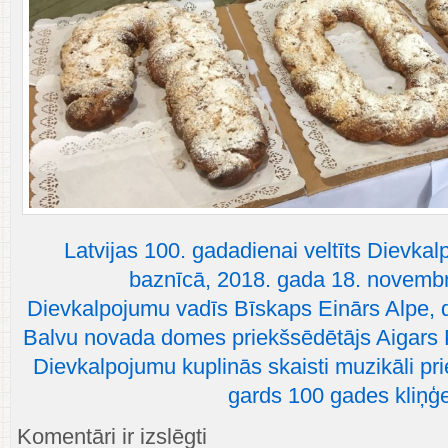
Latvijas 100. gadadienai veltīts Dievkal
baznīcā, 2018. gada 18. novembrī
Dievkalpojumu vadīs Bīskaps Einārs Alpe, 
Balvu novada domes priekšsēdētājs Aigars Puš
Dievkalpojumu kuplinās skaisti muzikāli p
gards 100 gades kliņģe
Latvijas
Komentāri ir izslēgti
100.