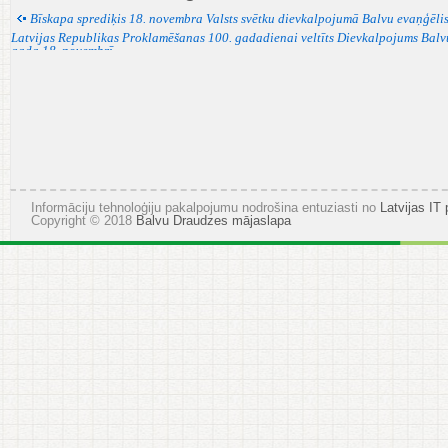
gadadienai
Bīskapa sprediķis 18. novembra Valsts svētku dievkalpojumā Balvu evaņģēlis
veltīts
Latvijas Republikas Proklamēšanas 100. gadadienai veltīts Dievkalpojums Balvu
gada 18. novembrī
Dievkalpojums
Balvu
ev.
lut.
baznīcā
2018.
gada
18.
novembrī
10:00
Informāciju tehnoloģiju pakalpojumu nodrošina entuziasti no
Latvijas IT 
Copyright © 2018
Balvu Draudzes mājaslapa