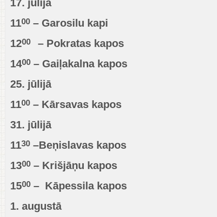
17. jūlijā
00
11
–
Garosilu kapi
00
12
– Pokratas kapos
00
14
– Gaiļakalna kapos
25. jūlijā
00
11
– Kārsavas kapos
31. jūlijā
30
11
–Beņislavas kapos
00
13
– Krišjāņu kapos
00
15
– Kāpessila kapos
1. augustā