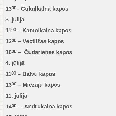
00
13
– Čukuļkalna kapos
3. jūlijā
00
11
– Kamoļkalna kapos
00
12
– Vectilžas kapos
00
16
– Čudarienes kapos
4. jūlijā
00
11
– Balvu kapos
00
13
– Miezāju kapos
11. jūlijā
00
14
– Andrukalna kapos