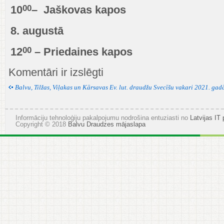
00
10
– Jaškovas kapos
8. augustā
00
12
– Priedaines kapos
Komentāri ir izslēgti
Balvu, Tilžas, Viļakas un Kārsavas Ev. lut. draudžu Svecīšu vakari 2021. gad
Informāciju tehnoloģiju pakalpojumu nodrošina entuziasti no
Latvijas IT 
Copyright © 2018
Balvu Draudzes mājaslapa