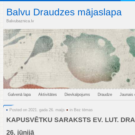
Balvu Draudzes mājaslapa
Balvubaznica.lv
Galvenā lapa
Aktivitātes
Dievkalpojums
Draudze
Jaunais
Posted on 2021. gada 26. maijs
in
Bez tēmas
KAPUSVĒTKU SARAKSTS EV. LUT. DR
26. jūnijā